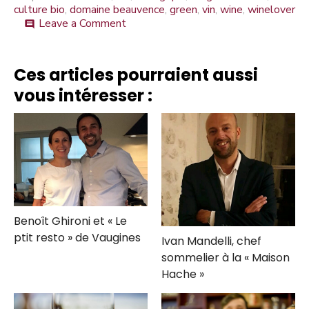
culture bio
,
domaine beauvence
,
green
,
vin
,
wine
,
winelover
on
Leave a Comment
comment
Que
veut
dire
Ces articles pourraient aussi
la
vous intéresser :
dénomination
“vin
Bio”
?
Benoît Ghironi et « Le
ptit resto » de Vaugines
Ivan Mandelli, chef
sommelier à la « Maison
Hache »