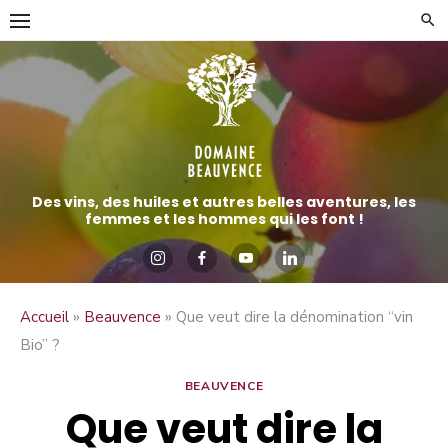
Aller
directement
au
contenu
Des vins, des huiles et autres belles aventures, les
femmes et les hommes qui les font !
»
»
Accueil
Beauvence
Que veut dire la dénomination “vin
Bio” ?
BEAUVENCE
Que veut dire la