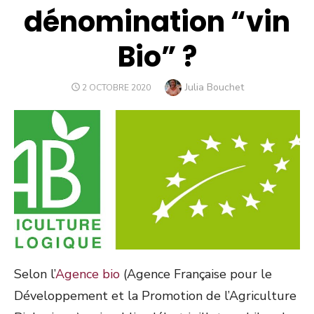
dénomination “vin
Bio” ?
Author
Julia Bouchet
PUBLIÉ
2 OCTOBRE 2020
LE
Selon l’
Agence bio
(Agence Française pour le
Développement et la Promotion de l’Agriculture