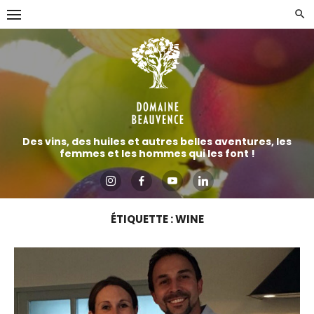
Aller
directement
au
contenu
Des vins, des huiles et autres belles aventures, les
femmes et les hommes qui les font !
ÉTIQUETTE :
WINE