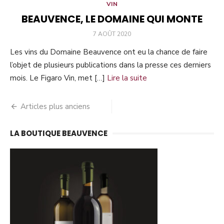
VIN
BEAUVENCE, LE DOMAINE QUI MONTE
PUBLIÉ
7 AOÛT 2020
LE
Les vins du Domaine Beauvence ont eu la chance de faire
l’objet de plusieurs publications dans la presse ces derniers
mois. Le Figaro Vin, met […]
Lire la suite
Navigation
Articles plus anciens
des
LA BOUTIQUE BEAUVENCE
articles