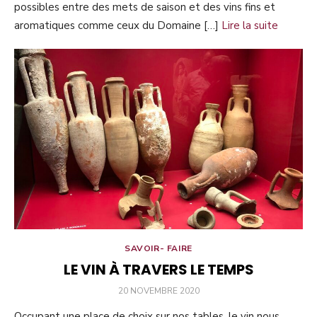
possibles entre des mets de saison et des vins fins et
aromatiques comme ceux du Domaine […]
Lire la suite
SAVOIR- FAIRE
LE VIN À TRAVERS LE TEMPS
PUBLIÉ
20 NOVEMBRE 2020
LE
Occupant une place de choix sur nos tables, le vin nous