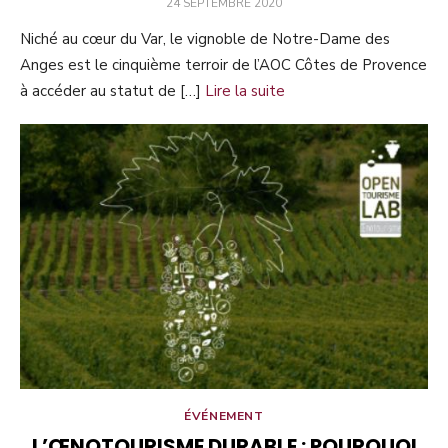
PUBLIÉ
24 SEPTEMBRE 2020
LE
Niché au cœur du Var, le vignoble de Notre-Dame des
Anges est le cinquième terroir de l’AOC Côtes de Provence
à accéder au statut de […]
Lire la suite
ÉVÉNEMENT
L’ŒNOTOURISME DURABLE : POURQUOI