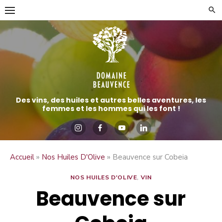
Aller
directement
au
contenu
Des vins, des huiles et autres belles aventures, les
femmes et les hommes qui les font !
»
»
Accueil
Nos Huiles D'Olive
Beauvence sur Cobeia
NOS HUILES D'OLIVE
,
VIN
Beauvence sur