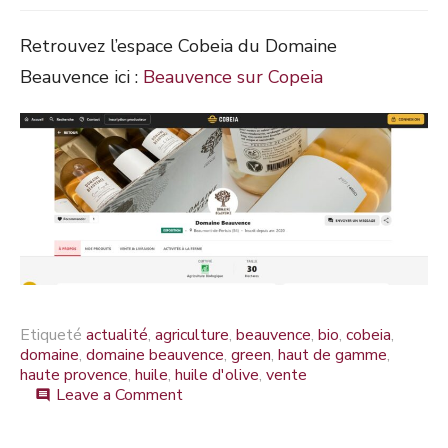
Retrouvez l’espace Cobeia du Domaine
Beauvence ici :
Beauvence sur Copeia
Etiqueté
actualité
,
agriculture
,
beauvence
,
bio
,
cobeia
,
domaine
,
domaine beauvence
,
green
,
haut de gamme
,
haute provence
,
huile
,
huile d'olive
,
vente
on
Leave a Comment
comment
Beauvence
sur