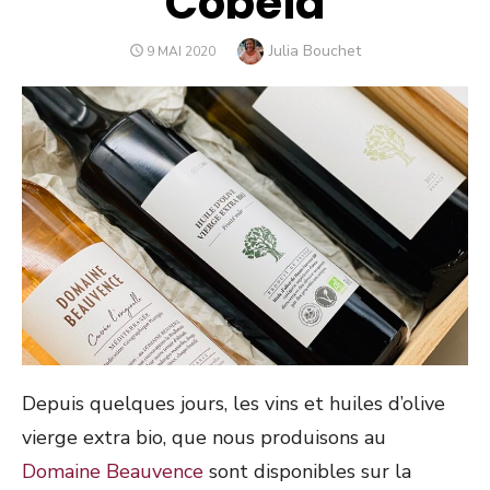
Cobeia
Author
Julia Bouchet
PUBLIÉ
9 MAI 2020
LE
Depuis quelques jours, les vins et huiles d’olive
vierge extra bio, que nous produisons au
Domaine Beauvence
sont disponibles sur la