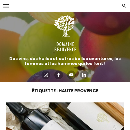
Aller
directement
au
contenu
Des vins, des huiles et autres belles aventures, les
femmes et les hommes qui les font !
ÉTIQUETTE :
HAUTE PROVENCE