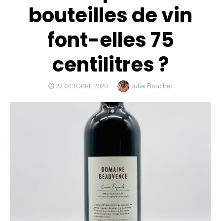
bouteilles de vin
font-elles 75
centilitres ?
Author
Julia Bouchet
PUBLIÉ
22 OCTOBRE 2020
LE