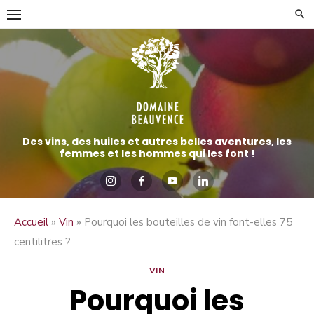
Aller
directement
au
contenu
Des vins, des huiles et autres belles aventures, les
femmes et les hommes qui les font !
»
»
Accueil
Vin
Pourquoi les bouteilles de vin font-elles 75
centilitres ?
VIN
Pourquoi les