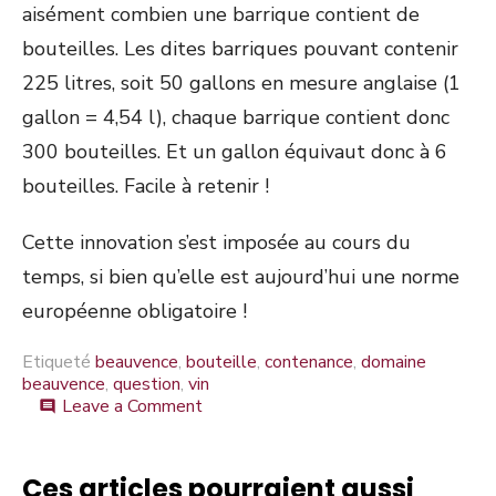
aisément combien une barrique contient de
bouteilles. Les dites barriques pouvant contenir
225 litres, soit 50 gallons en mesure anglaise (1
gallon = 4,54 l), chaque barrique contient donc
300 bouteilles. Et un gallon équivaut donc à 6
bouteilles. Facile à retenir !
Cette innovation s’est imposée au cours du
temps, si bien qu’elle est aujourd’hui une norme
européenne obligatoire !
Etiqueté
beauvence
,
bouteille
,
contenance
,
domaine
beauvence
,
question
,
vin
on
Leave a Comment
comment
Pourquoi
les
bouteilles
Ces articles pourraient aussi
de