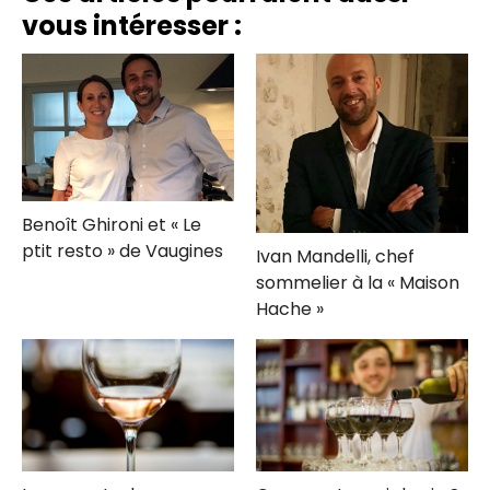
vous intéresser :
vin
font-
elles
75
centilitres
?
Benoît Ghironi et « Le
ptit resto » de Vaugines
Ivan Mandelli, chef
sommelier à la « Maison
Hache »