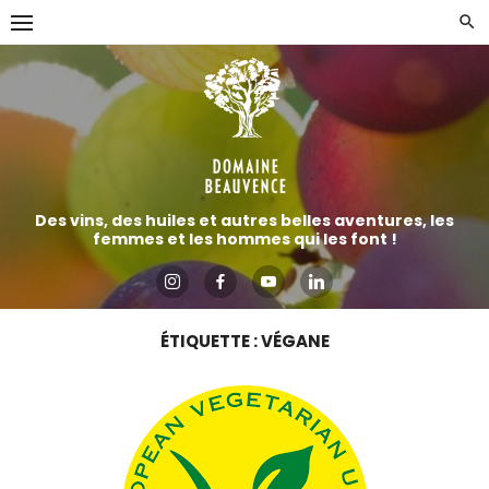
Aller
directement
au
contenu
Des vins, des huiles et autres belles aventures, les
femmes et les hommes qui les font !
ÉTIQUETTE :
VÉGANE