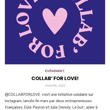
ÉVÉNEMENT
COLLAB’ FOR LOVE!
PUBLIÉ
24 AVRIL 2020
LE
@COLLABFORLOVE c’est une initiative solidaire sur
instagram, lancée fin mars par deux entrepreneuses
Françaises, Eole Peyron et Julia Denoly. Le but : aider à