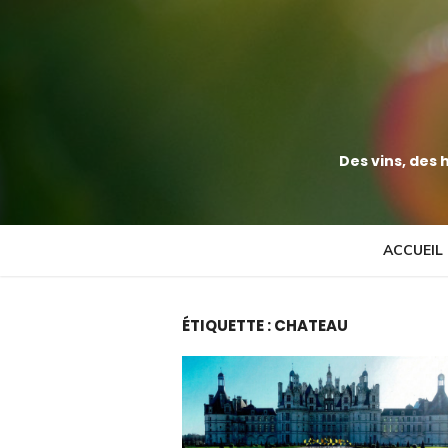
Aller
directement
au
contenu
Des vins, des 
ACCUEIL
ÉTIQUETTE :
CHATEAU