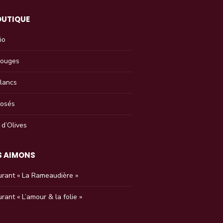
OUTIQUE
io
Rouges
Blancs
Rosés
 d’Olives
S AIMONS
urant « La Rameaudière »
rant « L’amour & la folie »