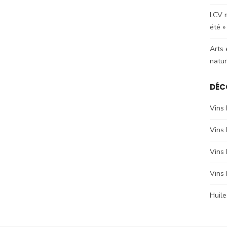
LCV m
été »
Arts 
natur
DÉC
Vins 
Vins
Vins
Vins
Huile