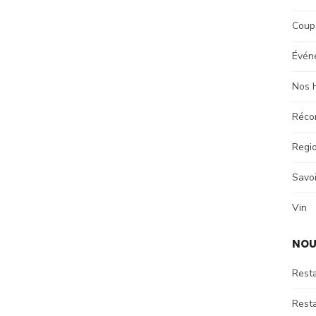
Coup
Évén
Nos H
Réco
Regi
Savoi
Vin
NOU
Rest
Resta