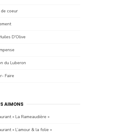
 de coeur
ement
uiles D'Olive
mpense
on du Luberon
r- Faire
S AIMONS
aurant « La Rameaudière »
urant « L’amour & la folie »