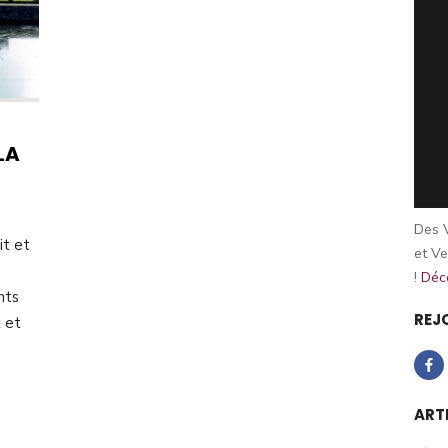
LA
Des V
it et
et Ve
!
Déco
nts
REJ
x et
ART