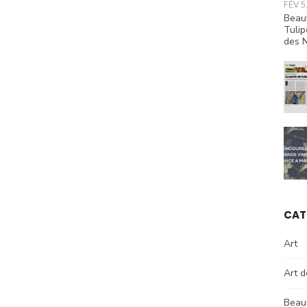
FÉV 5
Beau
Tulip
des N
CAT
Art
Art d
Beau