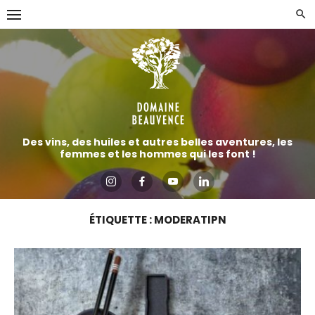
Aller
directement
au
contenu
Des vins, des huiles et autres belles aventures, les
femmes et les hommes qui les font !
ÉTIQUETTE :
MODERATIPN